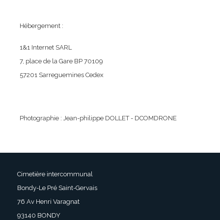
Hébergement :
1&1 Internet SARL
7, place de la Gare BP 70109
57201 Sarreguemines Cedex
Photographie : Jean-philippe DOLLET - DCOMDRONE
Cimetière intercommunal
Bondy-Le Pré Saint-Gervais
76 Av Henri Varagnat
93140 BONDY