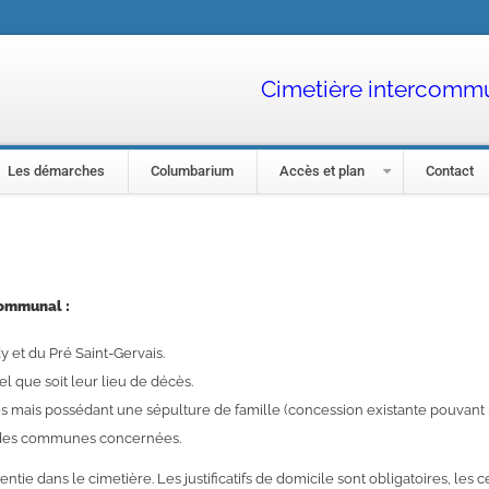
Cimetière intercommu
Les démarches
Columbarium
Accès et plan
Contact
communal :
 et du Pré Saint-Gervais.
 que soit leur lieu de décès.
mais possédant une sépulture de famille (concession existante pouvant r
es des communes concernées.
tie dans le cimetière. Les justificatifs de domicile sont obligatoires, les 