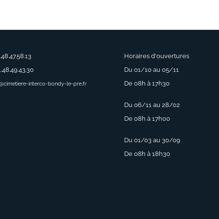
1.48.47.58.13
Horaires d'ouvertures
1.48.49.43.30
Du 01/10 au 05/11
De 08h à 17h30
@cimetiere-interco-bondy-le-pre.fr
Du 06/11 au 28/02
De 08h à 17h00
Du 01/03 au 30/09
De 08h à 18h30