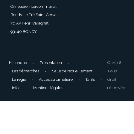
Cimetière intercommunal
Bondy-Le Pré Saint-Gervais
76 Av Henri Varagnat
93140 BONDY
Historique
Présentation
© 2018
Les démarches
Salle de recueillement
Tous
La regie
Accès au cimetière
Tarifs
droit
Infos
Mentions légales
réservés